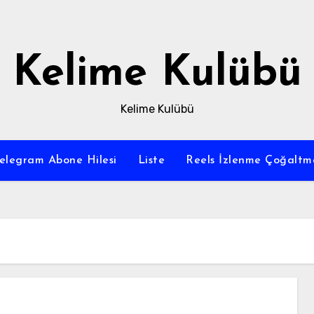
Kelime Kulübü
Kelime Kulübü
elegram Abone Hilesi
Liste
Reels İzlenme Çoğaltm