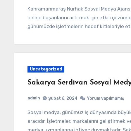
Kahramanmaraş Nurhak Sosyal Medya Ajansı, markaların dijital varlıklarını güçlendirmek ve
online başarılarını artırmak için etkili çözüm
günümüzde işletmelerin hedef kitleleriyle et
Uncategorized
Sakarya Serdivan Sosyal Med
admin
Şubat 6, 2024
Yorum yapılmamış
Sosyal medya, günümüz iş dünyasında büyük bir etkiye sahip olan güçlü bir pazarlama
aracıdır. İşletmeler, markalarını geliştirmek v
medya uzmanlarına ihtiyaç duymaktadır. Sak