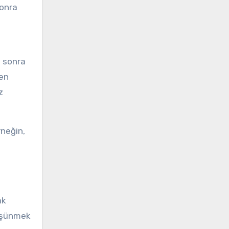
sonra
e sonra
den
z
rneğin,
ak
düşünmek