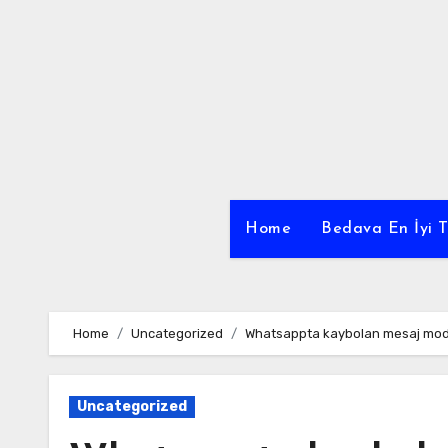
Skip
to
content
Home
Bedava En İyi T
Home
Uncategorized
Whatsappta kaybolan mesaj mod
Uncategorized