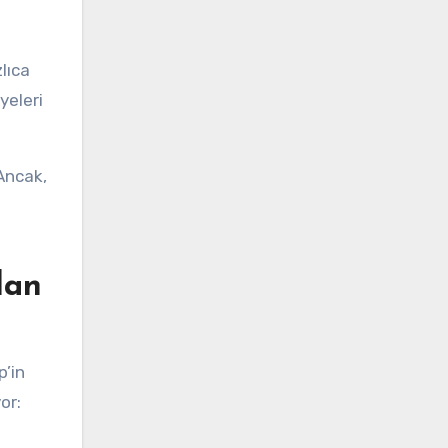
zlıca
yeleri
 Ancak,
lan
p’in
or: