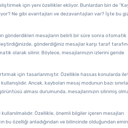
ştirmek için yeni özellikler ekliyor. Bunlardan biri de “K
yor? Ne gibi avantajları ve dezavantajları var? İşte bu gi
n gönderdikleri mesajların belirli bir süre sonra otomatik
nleştirdiğinizde, gönderdiğiniz mesajlar karşı taraf tarafı
ik olarak silinir. Böylece, mesajlarınızın izlerini geride
i artırmak için tasarlanmıştır. Özellikle hassas konularda ile
a kullanışlıdır. Ancak, kaybolan mesaj modunun bazı sınırl
n görüntüsü alması durumunda, mesajlarınızın silinmiş olma
 kullanılmalıdır. Özellikle, önemli bilgiler içeren mesajları
 bu özelliği anladığından ve bilincinde olduğundan emi