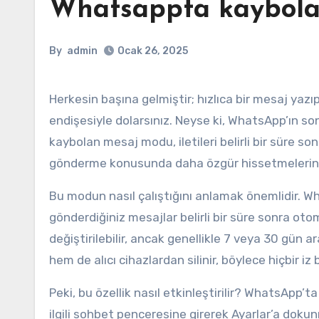
Whatsappta kaybola
By
admin
Ocak 26, 2025
Herkesin başına gelmiştir; hızlıca bir mesaj yazıp gönderdikten sonra aniden panikle yanlış kişiye mi gönderdim
endişesiyle dolarsınız. Neyse ki, WhatsApp’ın so
kaybolan mesaj modu, iletileri belirli bir süre sonra
gönderme konusunda daha özgür hissetmelerini
Bu modun nasıl çalıştığını anlamak önemlidir. 
gönderdiğiniz mesajlar belirli bir süre sonra otoma
değiştirilebilir, ancak genellikle 7 veya 30 gün
hem de alıcı cihazlardan silinir, böylece hiçbir iz
Peki, bu özellik nasıl etkinleştirilir? WhatsApp
ilgili sohbet penceresine girerek Ayarlar’a doku