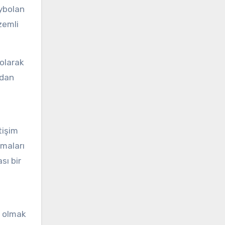
aybolan
zemli
 olarak
ndan
tişim
amaları
sı bir
n olmak