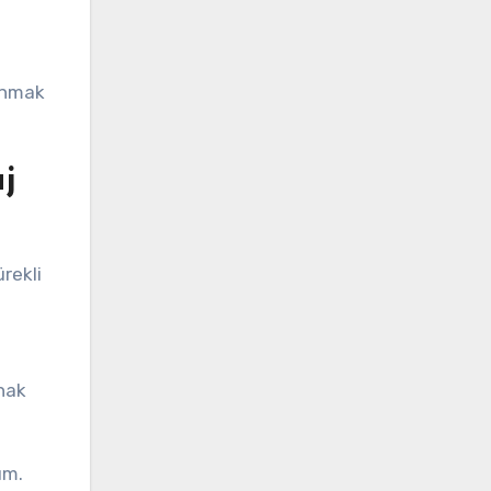
lanmak
j
ürekli
anak
ım.