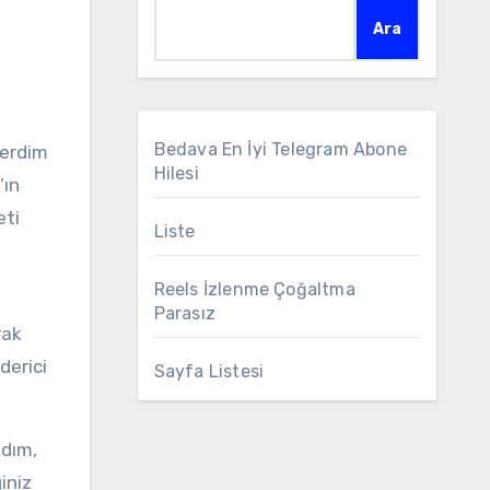
Ara
Bedava En İyi Telegram Abone
Hilesi
’ın
eti
Liste
Reels İzlenme Çoğaltma
Parasız
rak
derici
Sayfa Listesi
adım,
iniz