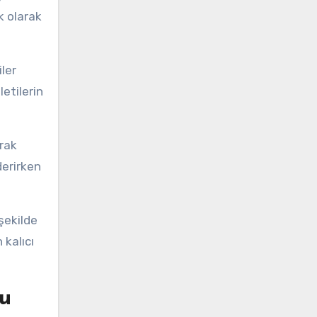
k olarak
iler
letilerin
arak
derirken
şekilde
 kalıcı
u