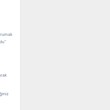
korumak
du”
arak
ğiniz