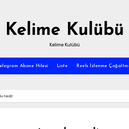
Kelime Kulübü
Kelime Kulübü
elegram Abone Hilesi
Liste
Reels İzlenme Çoğaltm
u nedir