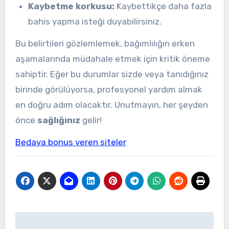
Kaybetme korkusu:
Kaybettikçe daha fazla
bahis yapma isteği duyabilirsiniz.
Bu belirtileri gözlemlemek, bağımlılığın erken
aşamalarında müdahale etmek için kritik öneme
sahiptir. Eğer bu durumlar sizde veya tanıdığınız
birinde görülüyorsa, profesyonel yardım almak
en doğru adım olacaktır. Unutmayın, her şeyden
önce
sağlığınız
gelir!
Bedava bonus veren siteler
Yazı