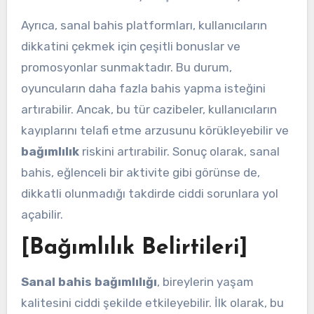
Ayrıca, sanal bahis platformları, kullanıcıların
dikkatini çekmek için çeşitli bonuslar ve
promosyonlar sunmaktadır. Bu durum,
oyuncuların daha fazla bahis yapma isteğini
artırabilir. Ancak, bu tür cazibeler, kullanıcıların
kayıplarını telafi etme arzusunu körükleyebilir ve
bağımlılık
riskini artırabilir. Sonuç olarak, sanal
bahis, eğlenceli bir aktivite gibi görünse de,
dikkatli olunmadığı takdirde ciddi sorunlara yol
açabilir.
[Bağımlılık Belirtileri]
Sanal bahis bağımlılığı
, bireylerin yaşam
kalitesini ciddi şekilde etkileyebilir. İlk olarak, bu