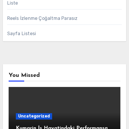
Liste
Reels İzlenme Çoğaltma Parasız
Sayfa Listesi
You Missed
Uncategorized
Kumarin İs Hayatindaki Performansa