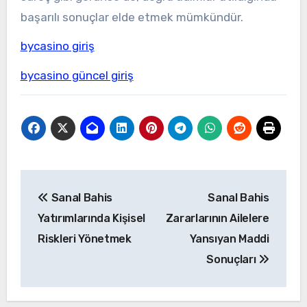
başarılı sonuçlar elde etmek mümkündür.
bycasino giriş
bycasino güncel giriş
Yazı
Sanal Bahis
Sanal Bahis
gezinmesi
Yatırımlarında Kişisel
Zararlarının Ailelere
Riskleri Yönetmek
Yansıyan Maddi
Sonuçları