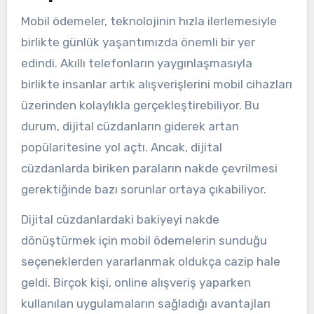
Mobil ödemeler, teknolojinin hızla ilerlemesiyle
birlikte günlük yaşantımızda önemli bir yer
edindi. Akıllı telefonların yaygınlaşmasıyla
birlikte insanlar artık alışverişlerini mobil cihazları
üzerinden kolaylıkla gerçekleştirebiliyor. Bu
durum, dijital cüzdanların giderek artan
popülaritesine yol açtı. Ancak, dijital
cüzdanlarda biriken paraların nakde çevrilmesi
gerektiğinde bazı sorunlar ortaya çıkabiliyor.
Dijital cüzdanlardaki bakiyeyi nakde
dönüştürmek için mobil ödemelerin sunduğu
seçeneklerden yararlanmak oldukça cazip hale
geldi. Birçok kişi, online alışveriş yaparken
kullanılan uygulamaların sağladığı avantajları