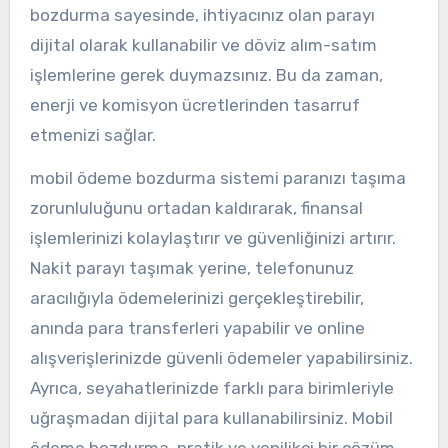
bozdurma sayesinde, ihtiyacınız olan parayı
dijital olarak kullanabilir ve döviz alım-satım
işlemlerine gerek duymazsınız. Bu da zaman,
enerji ve komisyon ücretlerinden tasarruf
etmenizi sağlar.
mobil ödeme bozdurma sistemi paranızı taşıma
zorunluluğunu ortadan kaldırarak, finansal
işlemlerinizi kolaylaştırır ve güvenliğinizi artırır.
Nakit parayı taşımak yerine, telefonunuz
aracılığıyla ödemelerinizi gerçekleştirebilir,
anında para transferleri yapabilir ve online
alışverişlerinizde güvenli ödemeler yapabilirsiniz.
Ayrıca, seyahatlerinizde farklı para birimleriyle
uğraşmadan dijital para kullanabilirsiniz. Mobil
ödeme bozdurma, pratik ve yenilikçi bir çözüm