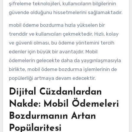
şifreleme teknolojileri, kullanıcıların bilgilerinin
güvende olduğunu hissetmelerini sağlamaktadır.
mobil ödeme bozdurma hızla yükselen bir
trenddir ve kullanıcıları çekmektedir. Hızlı, kolay
ve güvenli olması, bu ödeme yöntemini tercih
edenler için büyük bir avantajdır. Mobil
ödemelerin gelecekte daha da yaygınlaşmasıyla
birlikte, mobil ödeme bozdurma işlemlerinin de
popülerliği artmaya devam edecektir.
Dijital Cüzdanlardan
Nakde: Mobil Ödemeleri
Bozdurmanın Artan
Popülaritesi