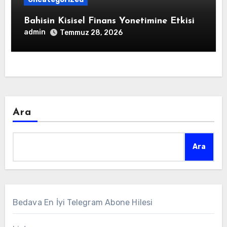
Bahisin Kisisel Finans Yonetimine Etkisi
admin
Temmuz 28, 2026
Ara
Ara
Bedava En İyi Telegram Abone Hilesi