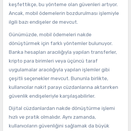
keşfettikçe, bu yönteme olan güvenleri artıyor.
Ancak, mobil ödemelerin bozdurulması işlemiyle
ilgili bazı endişeler de mevcut.
Günümüzde, mobil ödemeleri nakde
dönüştürmek için farklı yöntemler bulunuyor.
Banka hesapları aracılığıyla yapılan transferler,
kripto para birimleri veya üçüncü taraf
uygulamalar aracılığıyla yapılan işlemler gibi
çeşitli seçenekler mevcut. Bununla birlikte,
kullanıcılar nakit parayı cüzdanlarına aktarırken
güvenlik endişeleriyle karşılaşabilirler.
Dijital cüzdanlardan nakde dönüştürme işlemi
hızlı ve pratik olmalıdır. Aynı zamanda,
kullanıcıların güvenliğini sağlamak da büyük