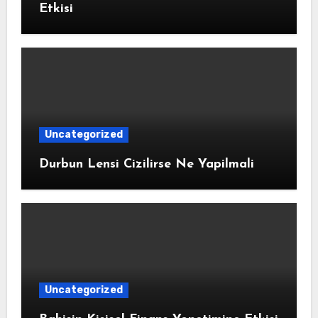
Etkisi
Uncategorized
Durbun Lensi Cizilirse Ne Yapilmali
Uncategorized