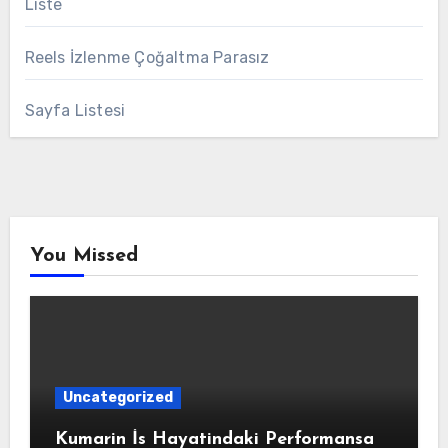
Liste
Reels İzlenme Çoğaltma Parasız
Sayfa Listesi
You Missed
Uncategorized
Kumarin İs Hayatindaki Performansa