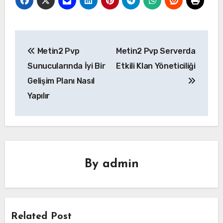
Yazı
Metin2 Pvp
Metin2 Pvp Serverda
gezinmesi
Sunucularında İyi Bir
Etkili Klan Yöneticiliği
Gelişim Planı Nasıl
Yapılır
By
admin
Related Post