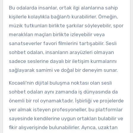
Bu odalarda insanlar, ortak ilgi alanlarına sahip
kişilerle kolaylıkla bağlantı kurabilirler. Örneğin,
müzik tutkunları birlikte şarkılar söyleyebilir, spor
meraklıları maçları birlikte izleyebilir veya
sanatseverler favori filmlerini tartışabilir. Sesli
sohbet odaları, insanların arayüzleri olmayan
sadece seslerine dayalı bir iletişim kurmalarını
sağlayarak samimi ve doğal bir deneyim sunar.
Kocaeli'nin dijital buluşma noktası olan sesli
sohbet odaları aynı zamanda iş dünyasında da
önemli bir rol oynamaktadır. İşbirliği ve projelerde
yer almak isteyen profesyoneller, bu platformlar
sayesinde kendilerine uygun ortakları bulabilir ve
fikir alışverişinde bulunabilirler. Ayrıca, uzaktan