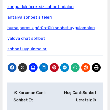
zonguldak ücretsiz sohbet odaları
antalya sohbet siteleri
bursa parasız görüntülü sohbet uygulamaları
yalova chat sohbet
sohbet uygulamaları
Yazı
Karaman Canlı
Muş Canlı Sohbet
gezinmesi
Sohbet Et
Ücretsiz