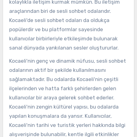
kolaylıkla iletişim kurmak mümkün. Bu iletişim
araçlarından biri de sesli sohbet odalarıdır.
Kocaeli'de sesli sohbet odaları da oldukça
popülerdir ve bu platformlar sayesinde
kullanıcılar birbirleriyle etkileşimde bulunarak
sanal dünyada yankılanan sesler oluştururlar.
Kocaeli'nin genç ve dinamik nüfusu, sesli sohbet
odalarının aktif bir şekilde kullanılmasını
sağlamaktadır. Bu odalarda Kocaeli'nin çeşitli
ilçelerinden ve hatta farklı şehirlerden gelen
kullanıcılar bir araya gelerek sohbet ederler.
Kocaeli'nin zengin kültürel yapısı, bu odalarda
yapılan konuşmalara da yansır. Kullanıcılar,
Kocaeli'nin tarihi ve turistik yerleri hakkında bilgi
alışverişinde bulunabilir, kentle ilgili etkinlikler