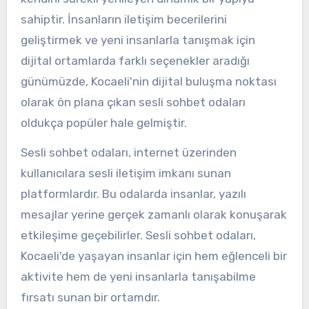
sahiptir. İnsanların iletişim becerilerini
geliştirmek ve yeni insanlarla tanışmak için
dijital ortamlarda farklı seçenekler aradığı
günümüzde, Kocaeli'nin dijital buluşma noktası
olarak ön plana çıkan sesli sohbet odaları
oldukça popüler hale gelmiştir.
Sesli sohbet odaları, internet üzerinden
kullanıcılara sesli iletişim imkanı sunan
platformlardır. Bu odalarda insanlar, yazılı
mesajlar yerine gerçek zamanlı olarak konuşarak
etkileşime geçebilirler. Sesli sohbet odaları,
Kocaeli'de yaşayan insanlar için hem eğlenceli bir
aktivite hem de yeni insanlarla tanışabilme
fırsatı sunan bir ortamdır.