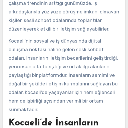
çalışma trendinin arttığı günümüzde, iş
arkadaşlarıyla yüz yüze görüşme imkanı olmayan
kişiler, sesli sohbet odalarında toplantılar
düzenleyerek etkili bir iletişim sağlayabilirler.
Kocaeli'nin sosyal ve iş dünyasında dijital
buluşma noktası haline gelen sesli sohbet
odaları, insanların iletişim becerilerini geliştirdiği,
yeni insanlarla tanıştığı ve ortak ilgi alanlarını
paylaştığı bir platformdur. İnsanların samimi ve
doğal bir şekilde iletişim kurmalarını sağlayan bu
odalar, Kocaeli'de yaşayanlar için hem eğlenceli
hem de işbirliği açısından verimli bir ortam
sunmaktadır.
Kocaeli’de İnsanların