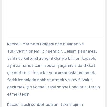
Kocaeli, Marmara Bölgesi'nde bulunan ve
Türkiye'nin önemli bir şehridir. Gelişmiş sanayisi,
tarihi ve kültürel zenginlikleriyle bilinen Kocaeli,
aynı zamanda canlı sosyal yaşamıyla da dikkat
çekmektedir. İnsanlar yeni arkadaşlar edinmek,
farklı insanlarla sohbet etmek ve keyifli vakit
geçirmek için Kocaeli sesli sohbet odalarını tercih
etmektedir.
Kocaeli sesli sohbet odaları, teknolojinin