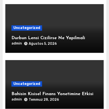
Uncategorized
Durbun Lensi Cizilirse Ne Yapilmali
admin
Ağustos 5, 2026
Uncategorized
Bahisin Kisisel Finans Yonetimine Etkisi
admin
Temmuz 28, 2026