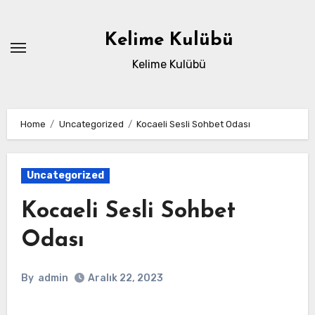
Skip
to
Kelime Kulübü
content
Kelime Kulübü
Home
Uncategorized
Kocaeli Sesli Sohbet Odası
Uncategorized
Kocaeli Sesli Sohbet
Odası
By
admin
Aralık 22, 2023