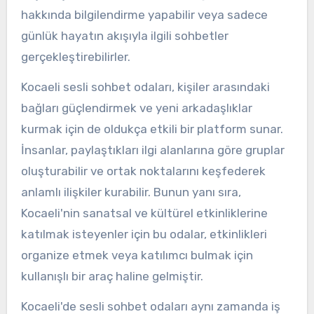
hakkında bilgilendirme yapabilir veya sadece
günlük hayatın akışıyla ilgili sohbetler
gerçekleştirebilirler.
Kocaeli sesli sohbet odaları, kişiler arasındaki
bağları güçlendirmek ve yeni arkadaşlıklar
kurmak için de oldukça etkili bir platform sunar.
İnsanlar, paylaştıkları ilgi alanlarına göre gruplar
oluşturabilir ve ortak noktalarını keşfederek
anlamlı ilişkiler kurabilir. Bunun yanı sıra,
Kocaeli'nin sanatsal ve kültürel etkinliklerine
katılmak isteyenler için bu odalar, etkinlikleri
organize etmek veya katılımcı bulmak için
kullanışlı bir araç haline gelmiştir.
Kocaeli'de sesli sohbet odaları aynı zamanda iş