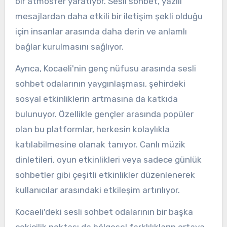
bir atmosfer yaratıyor. Sesli sohbet, yazılı
mesajlardan daha etkili bir iletişim şekli olduğu
için insanlar arasında daha derin ve anlamlı
bağlar kurulmasını sağlıyor.
Ayrıca, Kocaeli'nin genç nüfusu arasında sesli
sohbet odalarının yaygınlaşması, şehirdeki
sosyal etkinliklerin artmasına da katkıda
bulunuyor. Özellikle gençler arasında popüler
olan bu platformlar, herkesin kolaylıkla
katılabilmesine olanak tanıyor. Canlı müzik
dinletileri, oyun etkinlikleri veya sadece günlük
sohbetler gibi çeşitli etkinlikler düzenlenerek
kullanıcılar arasındaki etkileşim artırılıyor.
Kocaeli'deki sesli sohbet odalarının bir başka
çekicilik noktası da bölgesel farklılıkların ortaya