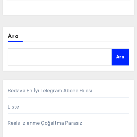
Ara
Ara
Bedava En İyi Telegram Abone Hilesi
Liste
Reels İzlenme Çoğaltma Parasız