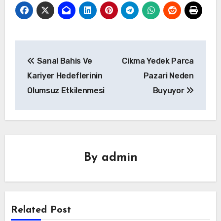
Yazı
Sanal Bahis Ve
Cikma Yedek Parca
gezinmesi
Kariyer Hedeflerinin
Pazari Neden
Olumsuz Etkilenmesi
Buyuyor
By
admin
Related Post