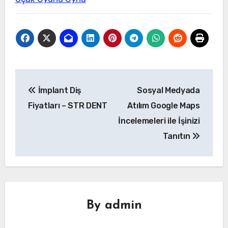
Yazı
İmplant Diş
Sosyal Medyada
gezinmesi
Fiyatları – STR DENT
Atılım Google Maps
İncelemeleri ile İşinizi
Tanıtın
By
admin