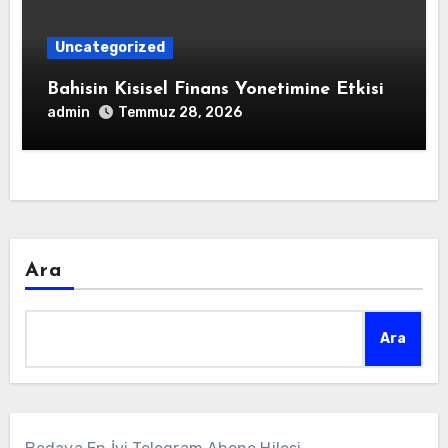
Uncategorized
Bahisin Kisisel Finans Yonetimine Etkisi
admin
Temmuz 28, 2026
Ara
Ara