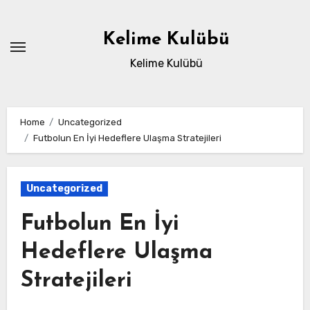
Skip
to
Kelime Kulübü
content
Kelime Kulübü
Home
Uncategorized
Futbolun En İyi Hedeflere Ulaşma Stratejileri
Uncategorized
Futbolun En İyi
Hedeflere Ulaşma
Stratejileri