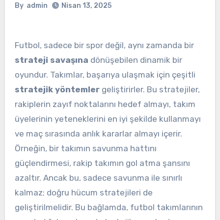
By
admin
Nisan 13, 2025
Futbol, sadece bir spor değil, aynı zamanda bir
strateji savaşına
dönüşebilen dinamik bir
oyundur. Takımlar, başarıya ulaşmak için çeşitli
stratejik yöntemler
geliştirirler. Bu stratejiler,
rakiplerin zayıf noktalarını hedef almayı, takım
üyelerinin yeteneklerini en iyi şekilde kullanmayı
ve maç sırasında anlık kararlar almayı içerir.
Örneğin, bir takımın savunma hattını
güçlendirmesi, rakip takımın gol atma şansını
azaltır. Ancak bu, sadece savunma ile sınırlı
kalmaz; doğru hücum stratejileri de
geliştirilmelidir. Bu bağlamda, futbol takımlarının