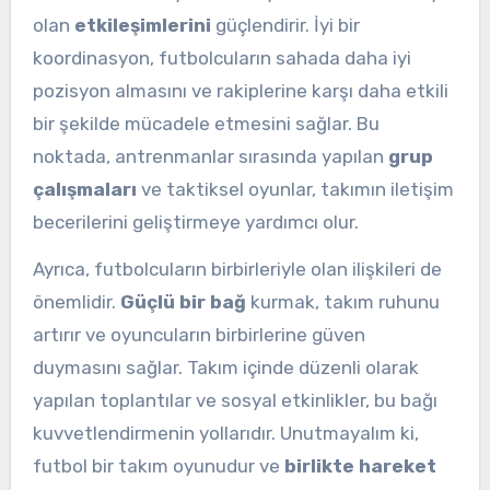
olan
etkileşimlerini
güçlendirir. İyi bir
koordinasyon, futbolcuların sahada daha iyi
pozisyon almasını ve rakiplerine karşı daha etkili
bir şekilde mücadele etmesini sağlar. Bu
noktada, antrenmanlar sırasında yapılan
grup
çalışmaları
ve taktiksel oyunlar, takımın iletişim
becerilerini geliştirmeye yardımcı olur.
Ayrıca, futbolcuların birbirleriyle olan ilişkileri de
önemlidir.
Güçlü bir bağ
kurmak, takım ruhunu
artırır ve oyuncuların birbirlerine güven
duymasını sağlar. Takım içinde düzenli olarak
yapılan toplantılar ve sosyal etkinlikler, bu bağı
kuvvetlendirmenin yollarıdır. Unutmayalım ki,
futbol bir takım oyunudur ve
birlikte hareket