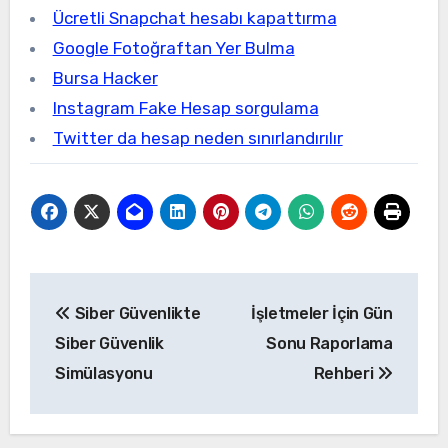
Ücretli Snapchat hesabı kapattırma
Google Fotoğraftan Yer Bulma
Bursa Hacker
Instagram Fake Hesap sorgulama
Twitter da hesap neden sınırlandırılır
Yazı
Siber Güvenlikte
İşletmeler İçin Gün
gezinmesi
Siber Güvenlik
Sonu Raporlama
Simülasyonu
Rehberi