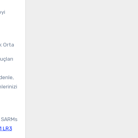
eyi
k Orta
uçları
denle,
lerinizi
a. SARMs
1 LR3