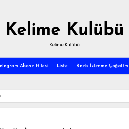
Kelime Kulübü
Kelime Kulübü
elegram Abone Hilesi
Liste
Reels İzlenme Çoğaltm
ı