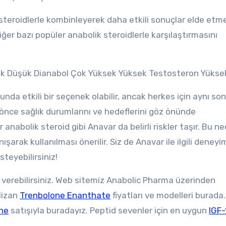
r steroidlerle kombinleyerek daha etkili sonuçlar elde etm
ğer bazı popüler anabolik steroidlerle karşılaştırmasını
sek Düşük Dianabol Çok Yüksek Yüksek Testosteron Yükse
da etkili bir seçenek olabilir, ancak herkes için aynı son
 önce sağlık durumlarını ve hedeflerini göz önünde
anabolik steroid gibi Anavar da belirli riskler taşır. Bu ne
ışarak kullanılması önerilir. Siz de Anavar ile ilgili deneyim
teyebilirsiniz!
 verebilirsiniz. Web sitemiz Anabolic Pharma üzerinden
lizan
Trenbolone Enanthate
fiyatları ve modelleri burad
ne
satışıyla buradayız. Peptid sevenler için en uygun
IGF-