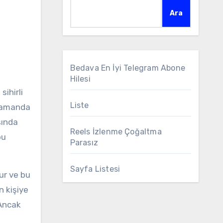
Ara
Bedava En İyi Telegram Abone
Hilesi
sihirli
Liste
 zamanda
sında
Reels İzlenme Çoğaltma
bu
Parasız
Sayfa Listesi
dur ve bu
n kişiye
 Ancak