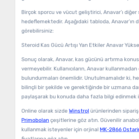
Birçok sporcu ve vücut geliştirici, Anavar’ı diğe
hedeflemektedir. Aşağıdaki tabloda, Anavar’ın di
görebilirsiniz:
Steroid Kas Gücü Artışı Yan Etkiler Anavar Yük
Sonuç olarak, Anavar, kas gücünü artırma konusun
vermeyebilir. Kullanıcıların, Anavar kullanmadan
bulundurmaları önemlidir. Unutulmamalıdır ki, her 
bilinçli bir şekilde ve gerektiğinde bir uzmana dan
paylaşarak bu konuda daha fazla bilgi edinmek is
Online olarak sizde
Winstrol
ürünlerinden sipariş
Primobolan
çeşitlerine göz atın. Güvenilir anabo
kullanmak isteyenler için orjinal
MK-2866 Ostari
fiyatlarına göz atın.