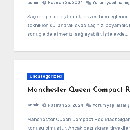
admin
Haziran 25, 2024
Yorum yapılmamış
Saç rengini değiştirmek, bazen hem eğlenceli hem de biraz korkutucu olabilir. Ancak doğru
teknikleri kullanarak evde saçınızı boyamak,
sonuç elde etmenizi sağlayabilir. İşte evde…
Uncategorized
Manchester Queen Compact Red
admin
Haziran 23, 2024
Yorum yapılmamış
Manchester Queen Compact Red Blast Sigara Satın Al Sigara alışkanlığı, her zaman tartışma
konusu olmuştur. Ancak bazı sigara tiryakiler