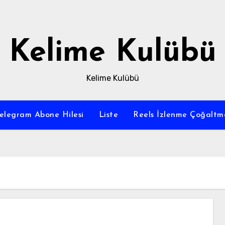
Kelime Kulübü
Kelime Kulübü
elegram Abone Hilesi
Liste
Reels İzlenme Çoğaltm