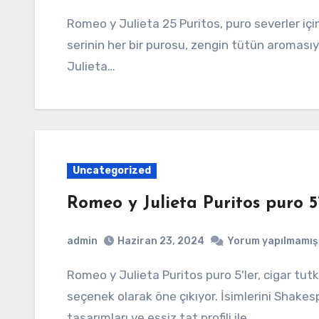
Romeo y Julieta 25 Puritos, puro severler için heyecan verici bir seçenek sunuyor. Bu özel
serinin her bir purosu, zengin tütün aroması
Julieta…
Uncategorized
Romeo y Julieta Puritos puro 5
admin
Haziran 23, 2024
Yorum yapılmamış
Romeo y Julieta Puritos puro 5'ler, cigar tutkunlarının merakla beklediği mükemmel bir
seçenek olarak öne çıkıyor. İsimlerini Shakesp
tasarımları ve eşsiz tat profili ile…