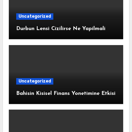
Uncategorized
Durbun Lensi Cizilirse Ne Yapilmali
Uncategorized
Bahisin Kisisel Finans Yonetimine Etkisi