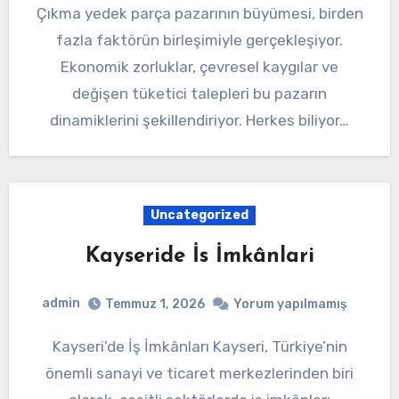
Çıkma yedek parça pazarının büyümesi, birden
fazla faktörün birleşimiyle gerçekleşiyor.
Ekonomik zorluklar, çevresel kaygılar ve
değişen tüketici talepleri bu pazarın
dinamiklerini şekillendiriyor. Herkes biliyor…
Uncategorized
Kayseride İs İmkânlari
admin
Temmuz 1, 2026
Yorum yapılmamış
Kayseri’de İş İmkânları Kayseri, Türkiye’nin
önemli sanayi ve ticaret merkezlerinden biri