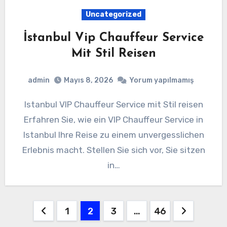
Uncategorized
İstanbul Vip Chauffeur Service
Mit Stil Reisen
admin
Mayıs 8, 2026
Yorum yapılmamış
Istanbul VIP Chauffeur Service mit Stil reisen
Erfahren Sie, wie ein VIP Chauffeur Service in
Istanbul Ihre Reise zu einem unvergesslichen
Erlebnis macht. Stellen Sie sich vor, Sie sitzen
in…
Yazı
1
2
3
…
46